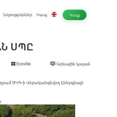
Նորություններ
Կապ
Կայք
Ն ՍՊԸ
Ecoville
Արևային կայան
դրամ ԾԿԳ-ի Վերականգնվող Էներգիայի
։