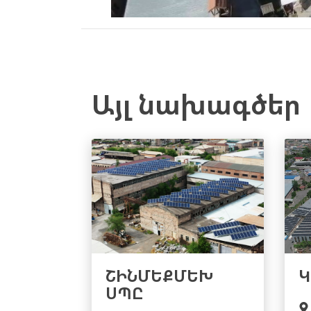
Այլ նախագծեր
ՇԻՆՄԵՔՄԵԽ
Կ
ՍՊԸ