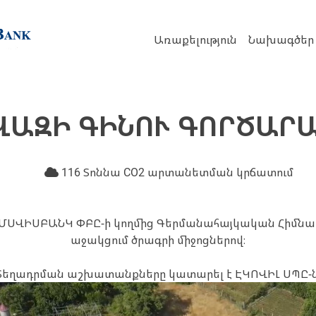
Առաքելություն
Նախագծեր
ՎԱԶԻ ԳԻՆՈՒ ԳՈՐԾԱՐԱ
116 Տոննա CO2 արտանետման կրճատում
ՐՄՍՎԻՍԲԱՆԿ ՓԲԸ-ի կողմից Գերմանահայկական Հիմնա
աջակցում ծրագրի միջոցներով։
Տեղադրման աշխատանքները կատարել է ԷԿՈՎԻԼ ՍՊԸ-ն