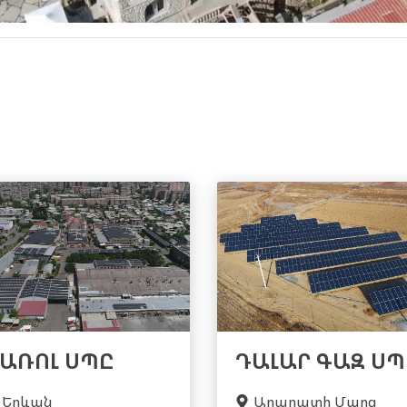
ԴԱԼԱՐ ԳԱԶ ՍՊ
ԱՌՈԼ ՍՊԸ
Արարատի Մարզ
Երևան