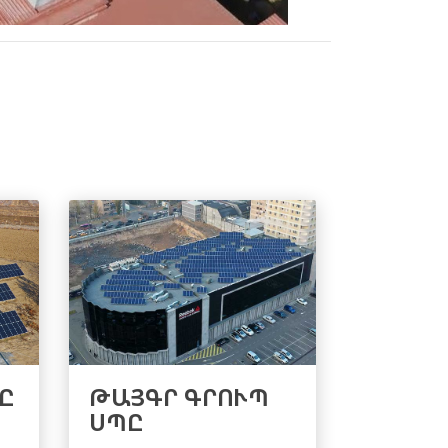
Ը
ԹԱՅԳՐ ԳՐՈՒՊ
ՍՊԸ