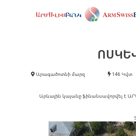
ՈՍԿԵ
Արագածոտնի մարզ
146 Կվտ
Արևային կայանը ֆինանսավորվել է Ա