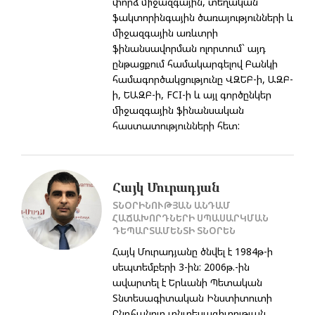
փորձ միջազգային, տեղական
ֆակտորինգային ծառայությունների և
միջազգային առևտրի
ֆինանսավորման ոլորտում` այդ
ընթացքում համակարգելով Բանկի
համագործակցությունը ՎԶԵԲ-ի, ԱԶԲ-
ի, ԵԱԶԲ-ի, FCI-ի և այլ գործընկեր
միջազգային ֆինանսական
հաստատությունների հետ:
Հայկ Մուրադյան
ՏՆՕՐԻՆՈՒԹՅԱՆ ԱՆԴԱՄ
ՀԱՃԱԽՈՐԴՆԵՐԻ ՍՊԱՍԱՐԿՄԱՆ
ԴԵՊԱՐՏԱՄԵՆՏԻ ՏՆՕՐԵՆ
Հայկ Մուրադյանը ծնվել է 1984թ-ի
սեպտեմբերի 3-ին: 2006թ.-ին
ավարտել է Երևանի Պետական
Տնտեսագիտական Ինստիտուտի
Ընդհանուր տնտեսագիտության