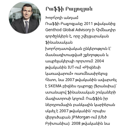
Րաֆֆի Բալյոզյան
Խորհրդի անդամ
Ռաֆֆի Բալյոզյանը 2011 թվականից
Genthod Global Advisory-ի հիմնադիր
գործընկերն է, որը շվեյցարական
ֆինանսական
խորհրդատվական ընկերություն է՝
մասնագիտացված շքեղության և
ապրելակերպի ոլորտում։ 2004
թվականին IUT-ում «Բիզնեսի
կառավարում» ուսումնասիրելուց
հետո, նա 2007 թվականին ավարտել
է SKEMA բիզնես դպրոցը (Ֆրանսիա)՝
ստանալով ֆինանսական շուկաների
մագիստրոսի կոչում։ Ռաֆֆին իր
ներդրումային բանկային կարիերան
սկսել է 2007 թվականին՝ որպես
վերլուծաբան JPMorgan-ում (Մեծ
Բրիտանիա)։ 2008 թվականին նա