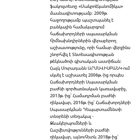
ֆակուլտետը «Մակրոէկանոմիկա»
մասնագիտությամբ։ 2009թ.
հաջողությամբ պաշտպանել է
բանկային համակարգում
հաճախորդների սպասարկման
հիմնախնդիրներին վերաբերող
աշխատությունը, որի համար վերջինս
շնորհվել է Տնտեսագիտության
թեկնածուի գիտական աստիճան:
Հայկ Մուրադանն ԱՐՄՍՎԻՍԲԱՆԿ-ում
սկսել է աշխատել 2006թ.-ից որպես
Հաճախորդների Սպասարկման
բաժնի գործառնական կառավարիչ,
2013թ.-ից` Համադրման բաժնի
ղեկավար, 2016թ.-ից` Հաճախորդների
Սպասարկման Դեպարտամենտի
տնօրենի տեղակալ -
Ձևակերպումների և
Հաշվետվությունների բաժնի
ղեկավար, այնուհետև 2018թ-ից`