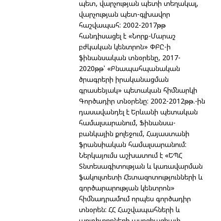
պետ, վարչության պետի տեղակալ,
վարչության պետ-գլխավոր
հաշվապահ: 2002-2017թթ
հանդիսացել է «Նորք-Մարաշ
բժկական կենտրոն» ՓԲԸ-ի
ֆինանսական տնօրենը, 2017-
2020թթ՝ «Բնապահպանական
ծրագրերի իրականացման
գրասենյակ» պետական հիմնարկի
Գործադիր տնօրենը: 2002-2012թթ.-ին
դասավանդել է Երևանի պետական
համալսարանում, Ֆինանսա-
բանկային քոլեջում, Հայաստանի
ֆրանսիական համալսարանում:
Ներկայումս աշխատում է «ԵՊՀ
Տնտեսագիտության և կառավարման
ֆակուլտետի Հետազոտությունների և
գործարարության կենտրոն»
հիմնադրամում որպես գործադիր
տնօրեն: ՀՀ Հաշվապահների և
աուդիտորների ասոցիացիայի