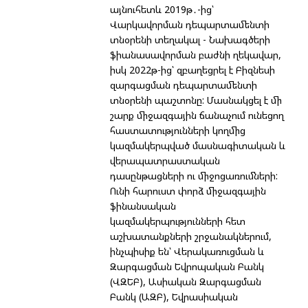
այնուհետև 2019թ․-ից՝
Վարկավորման դեպարտամենտի
տնօրենի տեղակալ - Նախագծերի
ֆիանասավորման բաժնի ղեկավար,
իսկ 2022թ-ից՝ զբաղեցրել է Բիզնեսի
զարգացման դեպարտամենտի
տնօրենի պաշտոնը: Մասնակցել է մի
շարք միջազգային ճանաչում ունեցող
հաստատությունների կողմից
կազմակերպված մասնագիտական և
վերապատրաստական
դասընթացների ու միջոցառումների:
Ունի հարուստ փորձ միջազգային
ֆինանսական
կազմակերպությունների հետ
աշխատանքների շրջանակներում,
ինչպիսիք են՝ Վերակառուցման և
Զարգացման Եվրոպական Բանկ
(ՎԶԵԲ), Ասիական Զարգացման
Բանկ (ԱԶԲ), Եվրասիական