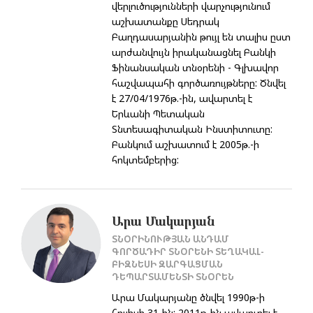
վերլուծությունների վարչությունում
աշխատանքը Սեդրակ
Բաղդասարյանին թույլ են տալիս ըստ
արժանվույն իրականացնել Բանկի
Ֆինանսական տնօրենի - Գլխավոր
հաշվապահի գործառույթները: Ծնվել
է 27/04/1976թ.-ին, ավարտել է
Երևանի Պետական
Տնտեսագիտական Ինստիտուտը:
Բանկում աշխատում է 2005թ.-ի
հոկտեմբերից:
Արա Մակարյան
ՏՆՕՐԻՆՈՒԹՅԱՆ ԱՆԴԱՄ
ԳՈՐԾԱԴԻՐ ՏՆՕՐԵՆԻ ՏԵՂԱԿԱԼ-
ԲԻԶՆԵՍԻ ԶԱՐԳԱՑՄԱՆ
ԴԵՊԱՐՏԱՄԵՆՏԻ ՏՆՕՐԵՆ
Արա Մակարյանը ծնվել 1990թ-ի
հուլիսի 31-ին: 2011թ-ին ավարտել է