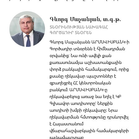
Գևորգ Մաչանյան, տ.գ.թ.
ՏՆՕՐԻՆՈՒԹՅԱՆ ՆԱԽԱԳԱՀ
ԳՈՐԾԱԴԻՐ ՏՆՕՐԵՆ
Գևորգ Մաչանյանն ԱՐՄՍՎԻՍԲԱՆԿ-ի
Գործադիր տնօրենն է հիմնադրման
օրվանից: Նա ունի ավելի քան
քառասունամյա աշխատանքային
փորձ բանկային համակարգում, որից
քսանը ղեկավար պաշտոններ է
զբաղեցրել ՀՀ կենտրոնական
բանկում: ԱՐՄՍՎԻՍԲԱՆԿ-ը
ղեկավարելուց առաջ նա եղել է ԿԲ
Գլխավոր աուդիտորը' Ներքին
աուդիտի խմբի ղեկավարը: Նրա
ղեկավարման հմտությունը դրսևորվել
է Հայաստանում
վճարահաշվարկային համակարգերի
լայնամասշտաբ