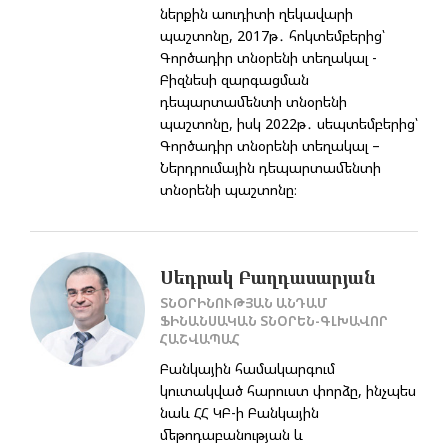
ներքին աուդիտի ղեկավարի
պաշտոնը, 2017թ․ հոկտեմբերից՝
Գործադիր տնօրենի տեղակալ -
Բիզնեսի զարգացման
դեպարտամենտի տնօրենի
պաշտոնը, իսկ 2022թ․ սեպտեմբերից՝
Գործադիր տնօրենի տեղակալ –
Ներդրումային դեպարտամենտի
տնօրենի պաշտոնը։
Սեդրակ Բաղդասարյան
ՏՆՕՐԻՆՈՒԹՅԱՆ ԱՆԴԱՄ
ՖԻՆԱՆՍԱԿԱՆ ՏՆՕՐԵՆ-ԳԼԽԱՎՈՐ
ՀԱՇՎԱՊԱՀ
Բանկային համակարգում
կուտակված հարուստ փորձը, ինչպես
նաև ՀՀ ԿԲ-ի Բանկային
մեթոդաբանության և