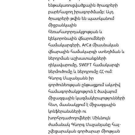
ենթակառուցվածքային ծրագրերի
բարեհաջող իրագործմամբ: Այդ
ծրագրերի թվին են պատկանում
միջբանկային
հեռահաղորդակցության և
էլեկտրոնային վճարումների
համակարգերի, ArCa միասնական
վճարային համակարգի ստեղծման և
ներդրման աշխատանքների
ղեկավարումը, SWIFT համակարգի
ներմուծումը և ներդրումը ՀՀ-ում:
Գևորգ Մաչանյանն իր
գործունեության ընթացքում ակտիվ
համագործակցություն է ծավալում
միջազգային կազմակերպությունների
հետ, մասնակցում է միջազգային
կոնֆերանսների ու
խորհրդաժողովների: Միևնույն
ժամանակ Գևորգ Մաչանյանը հայ-
շվեցարական գործարար միության