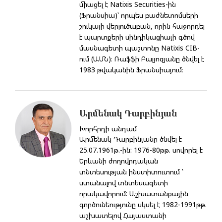
միացել է Natixis Securities-ին
(Ֆրանսիա)՝ որպես բաժնետոմսերի
շուկայի վերլուծաբան, որին հաջորդել
է պարտքերի սինդիկացիայի գծով
մասնագետի պաշտոնը Natixis CIB-
ում (ԱՄՆ)։ Ռաֆֆի Բալյոզյանը ծնվել է
1983 թվականին Ֆրանսիայում։
Արմենակ Դարբինյան
Խորհրդի անդամ
Արմենակ Դարբինյանը ծնվել է
25.07.1961թ.-ին: 1976-80թթ. սովորել է
Երևանի ժողովրդական
տնտեսության ինստիտուտում ՝
ստանալով տնտեսագետի
որակավորում: Աշխատանքային
գործունեությունը սկսել է 1982-1991թթ.
աշխատելով Հայաստանի