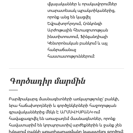
վկայականներ և որակավորումներ
տարատեսակ պրակտիկաներից,
որոնք անց են կացվել
Եվրախորհրդում, Հոնկոնգի
Արժութային հետազոտության
ինստիտուտում, Ֆինլանդիայի
Կենտրոնական բանկում և այլ
հանրաճանաչ
հաստատություններում:
Գործադիր մարմին
Բարձրակարգ մասնագետների առկայությունը' բանկի,
նրա հաճախորդների և գործընկերների հաջողության
գրավականներից մեկն է: ԱՐՄՍՎԻՍԲԱՆԿ-ում
հավաքագրվել են առաջադեմ մասնագետներ, որոնք
հավատարիմ են կորպորատիվ արժեքներին և ջանք չեն
խնայում բանկի առաջխաղացմանը նպաստելու գործում: