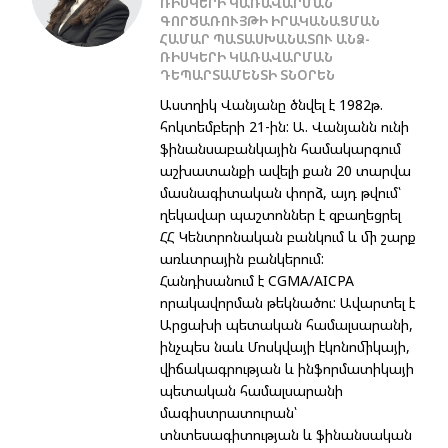
ՌԻՍԿԵՐԻ ԿԱՌԱՎԱՐՄԱՆ
ԳՈՐԾԱՌՈՒՅԹԻ ԻՐԱԿԱՆԱՑՄԱՆ
ՀԱՄԱՐ ՊԱՏԱՍԽԱՆԱՏՈՒ ԱՆՁ-
ՌԻՍԿԵՐԻ ԿԱՌԱՎԱՐՄԱՆ
ԴԵՊԱՐՏԱՄԵՆՏԻ ՏՆՕՐԵՆ
Աստղիկ Վանյանը ծնվել է 1982թ.
հոկտեմբերի 21-ին: Ա. Վանյանն ունի
ֆինանսաբանկային համակարգում
աշխատանքի ավելի քան 20 տարվա
մասնագիտական փորձ, այդ թվում՝
ղեկավար պաշտոններ է զբաղեցրել
ՀՀ Կենտրոնական բանկում և մի շարք
առևտրային բանկերում:
Հանդիսանում է CGMA/AICPA
որակավորման թեկնածու: Ավարտել է
Արցախի պետական համալսարանի,
ինչպես նաև Մոսկվայի էկոնոմիկայի,
վիճակագրության և ինֆորմատիկայի
պետական համալսարանի
մագիստրատուրան՝
տնտեսագիտության և ֆինանսական