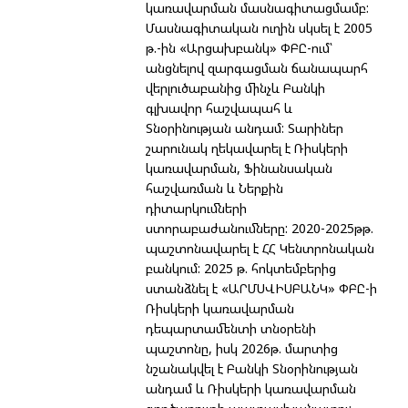
կառավարման մասնագիտացմամբ:
Մասնագիտական ուղին սկսել է 2005
թ.-ին «Արցախբանկ» ՓԲԸ-ում՝
անցնելով զարգացման ճանապարհ
վերլուծաբանից մինչև Բանկի
գլխավոր հաշվապահ և
Տնօրինության անդամ: Տարիներ
շարունակ ղեկավարել է Ռիսկերի
կառավարման, Ֆինանսական
հաշվառման և Ներքին
դիտարկումների
ստորաբաժանումները: 2020-2025թթ.
պաշտոնավարել է ՀՀ Կենտրոնական
բանկում: 2025 թ. հոկտեմբերից
ստանձնել է «ԱՐՄՍՎԻՍԲԱՆԿ» ՓԲԸ-ի
Ռիսկերի կառավարման
դեպարտամենտի տնօրենի
պաշտոնը, իսկ 2026թ. մարտից
նշանակվել է Բանկի Տնօրինության
անդամ և Ռիսկերի կառավարման