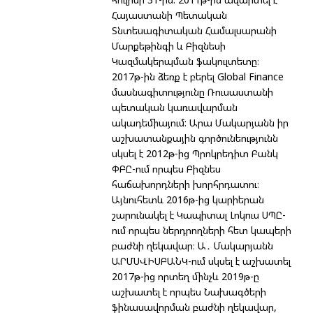
Հայաստանի Պետական
Տնտեսագիտական Համալսարանի
Մարքեթինգի և Բիզնեսի
Կազմակերպման ֆակուլտետը։
2017թ-ին ձեռք է բերել Global Finance
մասնագիտությունը Ռուսաստանի
պետական կառավարման
ակադեմիայում: Արա Մակարյանն իր
աշխատանքային գործունեությունն
սկսել է 2012թ-ից Պրոկրեդիտ Բանկ
ՓԲԸ-ում որպես Բիզնես
հաճախորդների խորհրդատու։
Այնուհետև 2016թ-ից կարիերան
շարունակել է Կապիտալ Լոկուս ՍՊԸ-
ում որպես ներդրողների հետ կապերի
բաժնի ղեկավար։ Ա․ Մակարյանն
ԱՐՄՍՎԻՍԲԱՆԿ-ում սկսել է աշխատել
2017թ-ից որտեղ մինչև 2019թ-ը
աշխատել է որպես Նախագծերի
ֆինասավորման բաժնի ղեկավար,