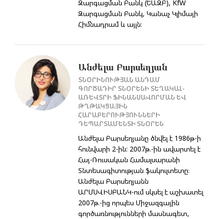
Զարգացման Բանկ (ԵԱԶԲ), KfW
Զարգացման Բանկ, Կանաչ Կլիմայի
Հիմնադրամ և այլն։
Անժելա Բարսեղյան
ՏՆՕՐԻՆՈՒԹՅԱՆ ԱՆԴԱՄ
ԳՈՐԾԱԴԻՐ ՏՆՕՐԵՆԻ ՏԵՂԱԿԱԼ-
ԱՌԵՎՏՐԻ ՖԻՆԱՆՍԱՎՈՐՄԱՆ ԵՎ
ԹՂԹԱԿՑԱՅԻՆ
ՀԱՐԱԲԵՐՈՒԹՅՈՒՆՆԵՐԻ
ԴԵՊԱՐՏԱՄԵՆՏԻ ՏՆՕՐԵՆ
Անժելա Բարսեղյանը ծնվել է 1986թ-ի
հունվարի 2-ին: 2007թ.-ին ավարտել է
Հայ-Ռուսական Համալսարանի
Տնտեսագիտության ֆակուլտետը։
Անժելա Բարսեղյանն
ԱՐՄՍՎԻՍԲԱՆԿ-ում սկսել է աշխատել
2007թ.-ից որպես Միջազգային
գործառնությունների մասնագետ,