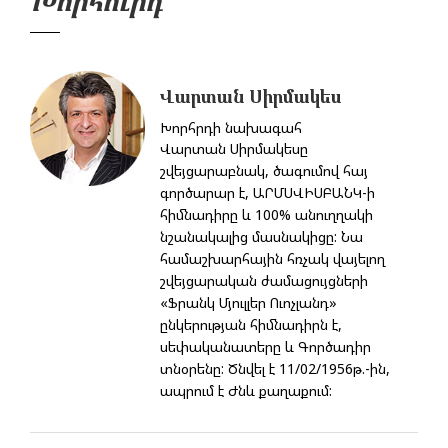
Խորհուրդ
Վարտան Սիրմակես
Խորհրդի նախագահ
Վարտան Սիրմակեսը
շվեյցարաբնակ, ծագումով հայ
գործարար է, ԱՐՄՍՎԻՍԲԱՆԿ-ի
հիմնադիրը և 100% անուղղակի
նշանակալից մասնակիցը: Նա
համաշխարհային հռչակ վայելող
շվեյցարական ժամացույցների
«Ֆրանկ Մյուլլեր Ուոչլանդ»
ընկերության հիմնադիրն է,
սեփականատերը և Գործադիր
տնօրենը: Ծնվել է 11/02/1956թ.-ին,
ապրում է Ժնև քաղաքում: