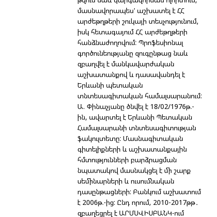
մասնավորապես' աշխատել է ՀՀ
արժեթղթերի շուկայի տեսչությունում,
իսկ հետագայում ՀՀ արժեթղթերի
հանձնաժողովում: Պրոֆեսիոնալ
գործունեությանը զուգընթաց նաև
զբաղվել է մանկավարժական
աշխատանքով և դասավանդել է
Երևանի պետական
տնտեսագիտական համալսարանում:
Ա. Փինաչյանը ծնվել է 18/02/1976թ.-
ին, ավարտել է Երևանի Պետական
Համալսարանի տնտեսագիտության
ֆակուլտետը: Մասնագիտական
գիտելիքների և աշխատանքային
հմտությունների բարձրացման
նպատակով մասնակցել է մի շարք
սեմինարների և ուսումնական
դասընթացների: Բանկում աշխատում
է 2006թ.-ից: Ընդ որում, 2010-2017թթ․
զբաղեցրել է ԱՐՄՍՎԻՍԲԱՆԿ-ում