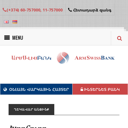
(+374) 60-757000, 11-757000
Հետադարձ զանգ
MENU
Կանաչ նախագծեր
ՕՆԼԱՅՆ ՎԱՐԿԱՅԻՆ ՀԱՅՏԵՐ
ԻՆՏԵՐՆԵՏ ԲԱՆԿ
ՂԵԿԱՎԱՐ ԱՆՁԻՆՔ