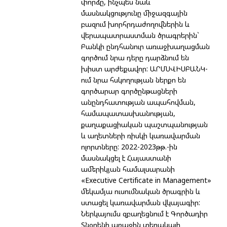
փորձը, ինչպես նաև
մասնակցությունը միջազգային
բազում խորհրդաժողովներին և
վերապատրաստման ծրագրերին`
Բանկի ընդհանուր առաջխաղացման
գործում նրա դերը դարձնում են
խիստ արժեքավոր: ԱՐՄՍՎԻՍԲԱՆԿ-
ում նրա հսկողության ներքո են
գործարար գործընթացների
անընդհատության ապահովման,
համապատասխանության,
քաղաքացիական պաշտպանության
և աղետների ռիսկի կառավարման
ոլորտները: 2022-2023թթ.-ին
մասնակցել է Հայաստանի
ամերիկյան համալսարանի
«Executive Certificate in Management»
մեկամյա ուսումնական ծրագրին և
ստացել կառավարման վկայագիր:
Ներկայումս զբաղեցնում է Գործադիր
Տնօրենի առաջին տեղակալի