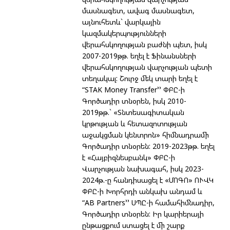
մասնագետ, ավագ մասնագետ,
այնուհետև` վարկային
կազմակերպությունների
վերահսկողության բաժնի պետ, իսկ
2007-2019թթ. եղել է Ֆինանսների
վերահսկողության վարչության պետի
տեղակալ: Շուրջ մեկ տարի եղել է
“STAK Money Transfer’’ ՓԲԸ-ի
Գործադիր տնօրեն, իսկ 2010-
2019թթ.` «Տնտեսագիտական
կրթության և հետազոտության
աջակցման կենտրոն» հիմնադրամի
Գործադիր տնօրեն: 2019-2023թթ. եղել
է «Հայբիզնեսբանկ» ՓԲԸ-ի
Վարչության նախագահ, իսկ 2023-
2024թ.-ը հանդիսացել է «ՄՈԳՈ» ՈՒՎԿ
ՓԲԸ-ի Խորհրդի անկախ անդամ և
“AB Partners’’ ՍՊԸ-ի համահիմնադիր,
Գործադիր տնօրեն: Իր կարիերայի
ընթացքում ստացել է մի շարք