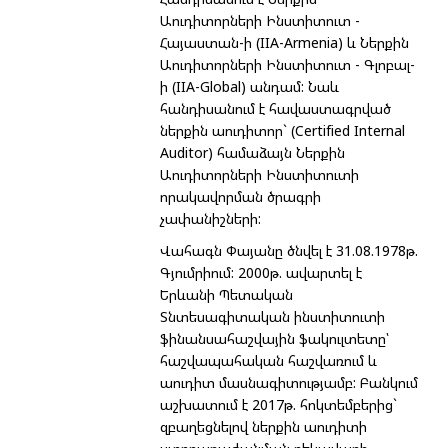
Աուդիտորների Ինստիտուտ -
Հայաստան-ի (IIA-Armenia) և Ներքին
Աուդիտորների Ինստիտուտ - Գլոբալ-
ի (IIA-Global) անդամ: Նաև
հանդիսանում է հավաստագրված
ներքին աուդիտոր` (Certified Internal
Auditor) համաձայն Ներքին
Աուդիտորների Ինստիտուտի
որակավորման ծրագրի
չափանիշների:
Վահագն Փայանը ծնվել է 31.08.1978թ.
Գյումրիում: 2000թ. ավարտել է
Երևանի Պետական
Տնտեսագիտական ինստիտուտի
ֆինանսահաշվային ֆակուլտետը՝
հաշվապահական հաշվառում և
աուդիտ մասնագիտությամբ: Բանկում
աշխատում է 2017թ. հոկտեմբերից`
զբաղեցնելով ներքին աուդիտի