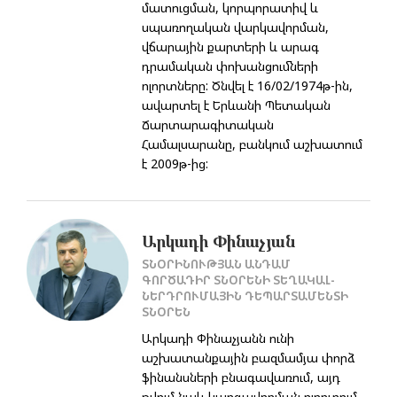
մատուցման, կորպորատիվ և
սպառողական վարկավորման,
վճարային քարտերի և արագ
դրամական փոխանցումների
ոլորտները: Ծնվել է 16/02/1974թ-ին,
ավարտել է Երևանի Պետական
Ճարտարագիտական
Համալսարանը, բանկում աշխատում
է 2009թ-ից:
Արկադի Փինաչյան
ՏՆՕՐԻՆՈՒԹՅԱՆ ԱՆԴԱՄ
ԳՈՐԾԱԴԻՐ ՏՆՕՐԵՆԻ ՏԵՂԱԿԱԼ-
ՆԵՐԴՐՈՒՄԱՅԻՆ ԴԵՊԱՐՏԱՄԵՆՏԻ
ՏՆՕՐԵՆ
Արկադի Փինաչյանն ունի
աշխատանքային բազմամյա փորձ
ֆինանսների բնագավառում, այդ
թվում նաև կարգավորման ոլորտում,