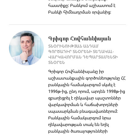
հաստիքը: Բանկում աշխատում է
Բանկի հիմնադրման օրվանից:
Գրիգոր Հովհաննիսյան
ՏՆՕՐԻՆՈՒԹՅԱՆ ԱՆԴԱՄ
ԳՈՐԾԱԴԻՐ ՏՆՕՐԵՆԻ ՏԵՂԱԿԱԼ-
ՎԱՐԿԱՎՈՐՄԱՆ ԴԵՊԱՐՏԱՄԵՆՏԻ
ՏՆՕՐԵՆ
Գրիգոր Հովհաննիսյանը իր
աշխատանքային գործունեությունը ՀՀ
բանկային համակարգում սկսել է
1996թ-ից, ընդ որում, արդեն 1998թ-ից
զբաղեցրել է ղեկավար պաշտոններ
վարկավորման և հաճախորդների
սպասարկման բնագավառներում:
Բանկային համակարգում նրա
ղեկավարության տակ են եղել
բանկային ծառայությունների