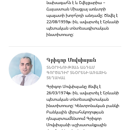
նախագահն է և Շվեյցարիա –
Հայաստան Միացյալ առևտրի
պալատի խորհրդի անդամը: Ծնվել է
22/08/1959թ.-ին, ավարտել է Երևանի
պետական տնտեսագիտական
ինստիտուտը:
Գրիգոր Մովսիսյան
ՏՆՕՐԻՆՈՒԹՅԱՆ ԱՆԴԱՄ
ԳՈՐԾԱԴԻՐ ՏՆՕՐԵՆԻ ԱՌԱՋԻՆ
ՏԵՂԱԿԱԼ
Գրիգոր Մովսիսյանը ծնվել է
26/03/1974թ.-ին, ավարտել է Երևանի
պետական տնտեսագիտական
ինստիտուտը: Կենտրոնական բանկի
Բանկային վերահսկողության
դեպարտամենտում Գրիգոր
Մովսիսյանի աշխատանքային