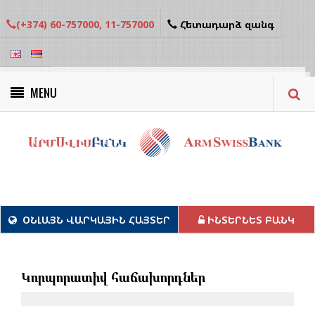
(+374) 60-757000, 11-757000
Հետադարձ զանգ
MENU
Կանաչ նախագծեր
ՕՆԼԱՅՆ ՎԱՐԿԱՅԻՆ ՀԱՅՏԵՐ
ԻՆՏԵՐՆԵՏ ԲԱՆԿ
Կորպորատիվ հաճախորդներ