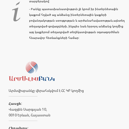
տարբերակով:
- Բանկը պատասխանատվություն չի կրում իր ինտերնետային
կայքում հղված այլ անձանց ինտերնետային կայքերի
բովանդակության ստույգության և արժանահավատության,այնտեղ
տեղադրված գովազդների, ինչպես նաև երրորդ անձանց կողմից
այդ կայքերում տեղադրված տեղեկատվության օգտագործման
հնարավոր հետևանքների համար:
Արմսվիսբանկը վերահսկվում է ՀՀ ԿԲ կողմից
Հասցե:
Վազգեն Սարգսյան 10,
0010 Երևան, Հայաստան
Հեռախոս: