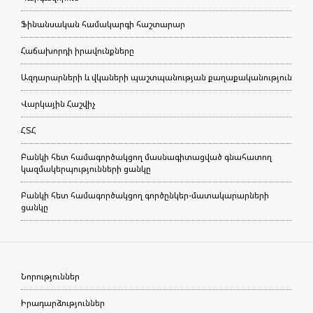
Ֆինանսական համակարգի հաշտարար
Հաճախորդի իրավունքները
Ազդարարների և վկաների պաշտպանության քաղաքականություն
Վարկային Հաշվիչ
ՀՏՀ
Բանկի հետ համագործակցող մասնագիտացված գնահատող
կազմակերպությունների ցանկը
Բանկի հետ համագործակցող գործընկեր-մատակարարների
ցանկը
Նորություններ
Իրադարձություններ