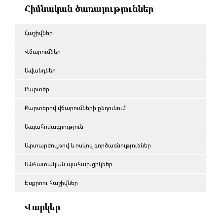
Հիմնական ծառայություններ
Հաշիվներ
Վճարումներ
Ավանդներ
Քարտեր
Քարտերով վճարումների ընդունում
Ապահովագրություն
Արտարժույթով և ոսկով գործառնություններ
Անհատական պահախցիկներ
Էսքրոու հաշիվներ
Վարկեր