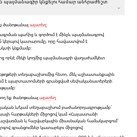
 պայմանագիր կնքելու համար անհրաժեշտ
եք ծանոթանալ
այստեղ:
րագրման պահից և գործում է մինչև պայմանագրով
 կերպով կատարումը, որը հավաստվում է
կտի կնքմամբ:
րից որևէ մեկի կողմից պայմանագրի վաղաժամկետ
ժեթղթերի տեղաբաշխումից հետո, մեկ աշխատանքային
ում է պարտատոմսերի գրանցված սեփականատերերի
ւթյամբ:
րող եք ծանոթանալ
այստեղ
այական և/կամ տեղաբաշխում բաժանորդագրությամբ`
յի հարթակների միջոցով կամ «Հայաստանի
աշվառման և հաշվարկային միասնական համակարգում`
գով գրանցումներ կատարելու միջոցով: