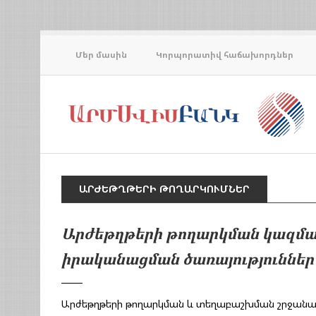
Մեր մասին
Կորպորատիվ հաճախորդներ
ԱՐԺԵԹՂԹԵՐԻ ԹՈՂԱՐԿՈՒՄՆԵՐ
Արժեթղթերի թողարկման կազմ
իրականացման ծառայություններ
Արժեթղթերի թողարկման և տեղաբաշխման շրջանակն