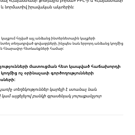
անալ «Հայաստանի ֆոնդային բորսա» ԲԲԸ-ի և «Հայաստանի
 և նորմատիվ իրավական ակտերին:
կայքում հղված այլ անձանց ինտերնետային կայքերի
նտեղ տեղադրված գովազդների, ինչպես նաև երրորդ անձանց կողմից
ն հնարավոր հետևանքների համար:
յությունների մատուցման հետ կապված հաճախորդի
կողմից ոչ օրինաչափ գործողությունների
սների:
պառիչ տեղեկություններ կարելի է ստանալ նաև
ամ այցելելով բանկի գրասենյակ յուրաքանչյուր