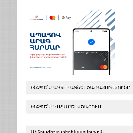
ԻՆՉՊԵ՞Ս ԱԿՏԻՎԱՑՆԵԼ ԾԱՌԱՅՈՒԹՅՈՒՆԸ
ԻՆՉՊԵ՞Ս ԿԱՏԱՐԵԼ ՎՃԱՐՈՒՄ
Անհրաժեշտ տեղեկատվություն