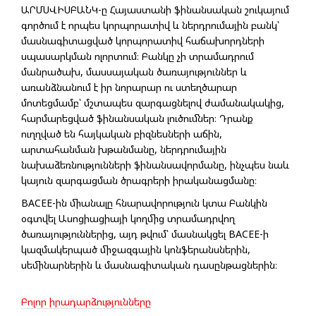
ԱՐՄՍՎԻՍԲԱՆԿ-ը Հայաստանի ֆինանսական շուկայում
գործում է որպես կորպորատիվ և ներդրումային բանկ՝
մասնագիտացված կորպորատիվ հաճախորդների
սպասարկման ոլորտում։ Բանկը չի տրամադրում
մանրածախ, մասսայական ծառայություններ և
առանձնանում է իր նորարար ու ստեղծարար
մոտեցմամբ՝ մշտապես զարգացնելով ժամանակակից,
հարմարեցված ֆինանսական լուծումներ։ Դրանք
ուղղված են հայկական բիզնեսների աճին,
արտահանման խթանմանը, ներդրումային
նախաձեռնությունների ֆինանսավորմանը, ինչպես նաև
կայուն զարգացման ծրագրերի իրականացմանը։
BACEE-ին միանալը հնարավորություն կտա Բանկին
օգտվել Ասոցիացիայի կողմից տրամադրվող
ծառայություններից, այդ թվում՝ մասնակցել BACEE-ի
կազմակերպած միջազգային կոնֆերանսներին,
սեմինարներին և մասնագիտական դասընթացներին։
Բոլոր իրադարձությունները