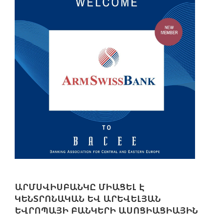
ԱՐՄՍՎԻՍԲԱՆԿԸ ՄԻԱՑԵԼ Է
ԿԵՆՏՐՈՆԱԿԱՆ ԵՎ ԱՐԵՎԵԼՅԱՆ
ԵՎՐՈՊԱՅԻ ԲԱՆԿԵՐԻ ԱՍՈՑԻԱՑԻԱՅԻՆ