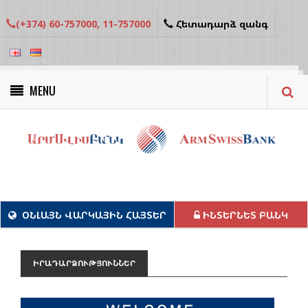
(+374) 60-757000, 11-757000
Հետադարձ զանգ
MENU
Կանաչ նախագծեր
ՕՆԼԱՅՆ ՎԱՐԿԱՅԻՆ ՀԱՅՏԵՐ
ԻՆՏԵՐՆԵՏ ԲԱՆԿ
ԻՐԱԴԱՐՁՈՒԹՅՈՒՆՆԵՐ