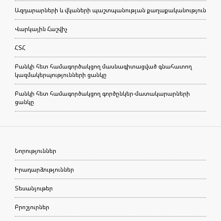
Ազդարարների և վկաների պաշտպանության քաղաքականություն
Վարկային Հաշվիչ
ՀՏՀ
Բանկի հետ համագործակցող մասնագիտացված գնահատող
կազմակերպությունների ցանկը
Բանկի հետ համագործակցող գործընկեր-մատակարարների
ցանկը
Նորություններ
Իրադարձություններ
Տեսանյութեր
Բրոշյուրներ