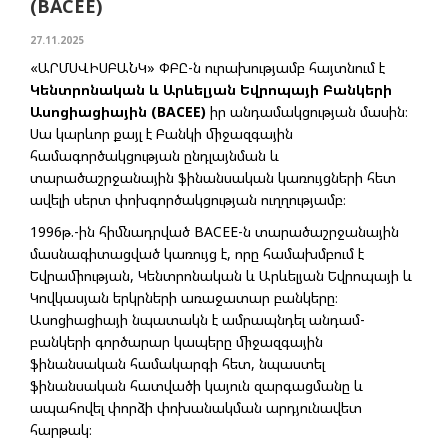
(BACEE)
27.11.2025
«ԱՐՄՍՎԻՍԲԱՆԿ» ՓԲԸ-ն ուրախությամբ հայտնում է
Կենտրոնական և Արևելյան Եվրոպայի Բանկերի
Ասոցիացիային (BACEE)
իր անդամակցության մասին։
Սա կարևոր քայլ է Բանկի միջազգային
համագործակցության ընդլայնման և
տարածաշրջանային ֆինանսական կառույցների հետ
ավելի սերտ փոխգործակցության ուղղությամբ։
1996թ.-ին հիմնադրված BACEE-ն տարածաշրջանային
մասնագիտացված կառույց է, որը համախմբում է
Եվրամիության, Կենտրոնական և Արևելյան Եվրոպայի և
Կովկասյան երկրների առաջատար բանկերը։
Ասոցիացիայի նպատակն է ամրապնդել անդամ-
բանկերի գործարար կապերը միջազգային
ֆինանսական համակարգի հետ, նպաստել
ֆինանսական հատվածի կայուն զարգացմանը և
ապահովել փորձի փոխանակման արդյունավետ
հարթակ։