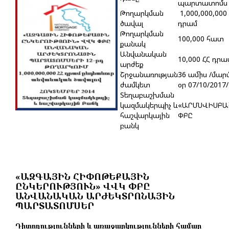
պարտատոմս
Թողարկման
1,000,000,000
ծավալ
դրամ
Թողարկման
100,000 հատ
քանակ
Անվանական
10,000 ՀՀ դրա
արժեք
Շրջանառության
36 ամիս /մար
ժամկետ
օր 07/10/2017/
Տեղաբաշխման
կազմակերպիչ և
«ԱՐՄՍՎԻՍԲԱ
հաշվարկային
ՓԲԸ
բանկ
«ԱԶԳԱՅԻՆ ՀԻՓՈԹԵՔԱՅԻՆ
ԸՆԿԵՐՈՒԹՅՈՒՆ» ՎՎԿ ՓԲԸ
ԱՆՎԱՆԱԿԱՆ ԱՐԺԵԿՏՐՈՆԱՅԻՆ
ՊԱՐՏԱՏՈՄՍԵՐ
Դիտողությունների և առաջարկությունների համար