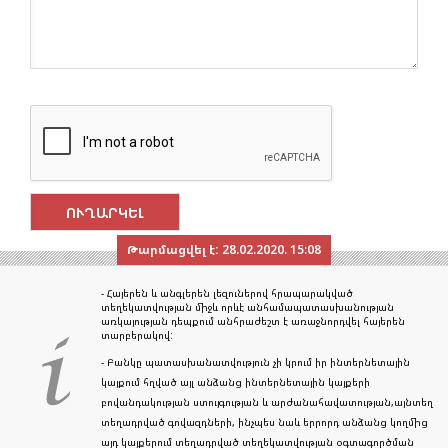
Թարմացվել է:
28.02.2020. 15:08
- Հայերեն և անգլերեն լեզուներով հրապարակված
տեղեկատվության միջև որևէ անհամապատասխանության
առկայության դեպքում անհրաժեշտ է առաջնորդվել հայերեն
տարբերակով:
- Բանկը պատասխանատվություն չի կրում իր ինտերնետային
կայքում հղված այլ անձանց ինտերնետային կայքերի
բովանդակության ստույգության և արժանահավատության,այնտեղ
տեղադրված գովազդների, ինչպես նաև երրորդ անձանց կողմից
այդ կայքերում տեղադրված տեղեկատվության օգտագործման