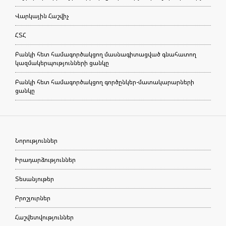
Վարկային Հաշվիչ
ՀՏՀ
Բանկի հետ համագործակցող մասնագիտացված գնահատող
կազմակերպությունների ցանկը
Բանկի հետ համագործակցող գործընկեր-մատակարարների
ցանկը
Նորություններ
Իրադարձություններ
Տեսանյութեր
Բրոշյուրներ
Հաշվետվություններ