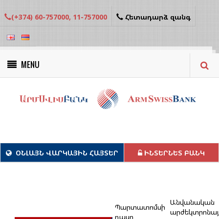
(+374) 60-757000, 11-757000
Հետադարձ զանգ
MENU
Կանաչ նախագծեր
ՕՆԼԱՅՆ ՎԱՐԿԱՅԻՆ ՀԱՅՏԵՐ
ԻՆՏԵՐՆԵՏ ԲԱՆԿ
Անվանական
Պարտատոմսի
արժեկտրոնայ
դասը