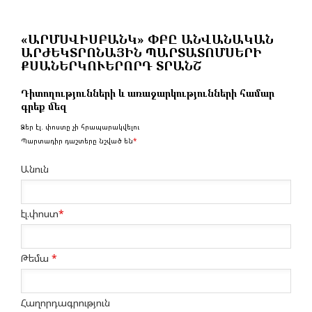
«ԱՐՄՍՎԻՍԲԱՆԿ» ՓԲԸ ԱՆՎԱՆԱԿԱՆ
ԱՐԺԵԿՏՐՈՆԱՅԻՆ ՊԱՐՏԱՏՈՄՍԵՐԻ
ՔՍԱՆԵՐԿՈՒԵՐՈՐԴ ՏՐԱՆՇ
Դիտողությունների և առաջարկությունների համար
գրեք մեզ
Ձեր էլ. փոստը չի հրապարակվելու
Պարտադիր դաշտերը նշված են
*
Անուն
էլ.փոստ
*
Թեմա
*
Հաղորդագրություն