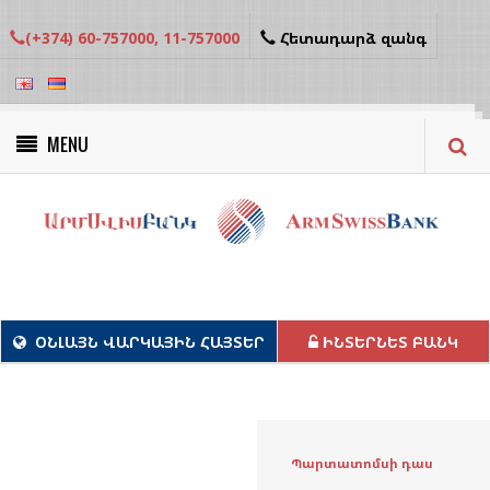
(+374) 60-757000, 11-757000
Հետադարձ զանգ
MENU
Կանաչ նախագծեր
ՕՆԼԱՅՆ ՎԱՐԿԱՅԻՆ ՀԱՅՏԵՐ
ԻՆՏԵՐՆԵՏ ԲԱՆԿ
Պարտատոմսի դաս