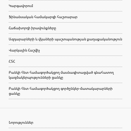
Կարգավորում
Ֆինանսական համակարգի հաշտարար
Հաճախորդի իրավունքները
Ազդարարների և վկաների պաշտպանության քաղաքականություն
Վարկային Հաշվիչ
ՀՏՀ
Բանկի հետ համագործակցող մասնագիտացված գնահատող
կազմակերպությունների ցանկը
Բանկի հետ համագործակցող գործընկեր-մատակարարների
ցանկը
Նորություններ