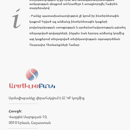
առկայության դեպքում անհրաժեշտ է առաջնորդվել հայերեն
տարբերակով:
- Բանկը պատասխանատվություն չի կրում իր ինտերնետային
կայքում հղված այլ անձանց ինտերնետային կայքերի
բովանդակության ստույգության և արժանահավատության,այնտեղ
տեղադրված գովազդների, ինչպես նաև երրորդ անձանց կողմից
այդ կայքերում տեղադրված տեղեկատվության օգտագործման
հնարավոր հետևանքների համար:
Արմսվիսբանկը վերահսկվում է ՀՀ ԿԲ կողմից
Հասցե:
Վազգեն Սարգսյան 10,
0010 Երևան, Հայաստան