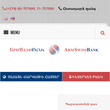
(+374) 60-757000, 11-757000
Հետադարձ զանգ
MENU
Կանաչ նախագծեր
ՕՆԼԱՅՆ ՎԱՐԿԱՅԻՆ ՀԱՅՏԵՐ
ԻՆՏԵՐՆԵՏ ԲԱՆԿ
Պարտատոմսի դաս