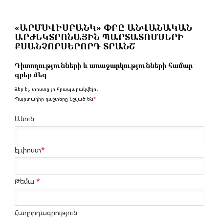
«ԱՐՄՍՎԻՍԲԱՆԿ» ՓԲԸ ԱՆՎԱՆԱԿԱՆ
ԱՐԺԵԿՏՐՈՆԱՅԻՆ ՊԱՐՏԱՏՈՄՍԵՐԻ
ՔՍԱՆՉՈՐՍԵՐՈՐԴ ՏՐԱՆՇ
Դիտողությունների և առաջարկությունների համար
գրեք մեզ
Ձեր էլ. փոստը չի հրապարակվելու
Պարտադիր դաշտերը նշված են
*
Անուն
էլ.փոստ
*
Թեմա
*
Հաղորդագրություն