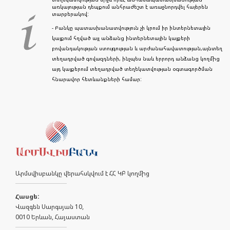
առկայության դեպքում անհրաժեշտ է առաջնորդվել հայերեն
տարբերակով:
- Բանկը պատասխանատվություն չի կրում իր ինտերնետային
կայքում հղված այլ անձանց ինտերնետային կայքերի
բովանդակության ստույգության և արժանահավատության,այնտեղ
տեղադրված գովազդների, ինչպես նաև երրորդ անձանց կողմից
այդ կայքերում տեղադրված տեղեկատվության օգտագործման
հնարավոր հետևանքների համար:
Արմսվիսբանկը վերահսկվում է ՀՀ ԿԲ կողմից
Հասցե:
Վազգեն Սարգսյան 10,
0010 Երևան, Հայաստան