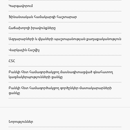
Կարգավորում
Ֆինանսական համակարգի հաշտարար
Հաճախորդի իրավունքները
Ազդարարների և վկաների պաշտպանության քաղաքականություն
Վարկային Հաշվիչ
ՀՏՀ
Բանկի հետ համագործակցող մասնագիտացված գնահատող
կազմակերպությունների ցանկը
Բանկի հետ համագործակցող գործընկեր-մատակարարների
ցանկը
Նորություններ