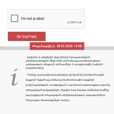
Թարմացվել է:
28.02.2020. 15:08
- Հայերեն և անգլերեն լեզուներով հրապարակված
տեղեկատվության միջև որևէ անհամապատասխանության
առկայության դեպքում անհրաժեշտ է առաջնորդվել հայերեն
տարբերակով:
- Բանկը պատասխանատվություն չի կրում իր ինտերնետային
կայքում հղված այլ անձանց ինտերնետային կայքերի
բովանդակության ստույգության և արժանահավատության,այնտեղ
տեղադրված գովազդների, ինչպես նաև երրորդ անձանց կողմից
այդ կայքերում տեղադրված տեղեկատվության օգտագործման
հնարավոր հետևանքների համար: