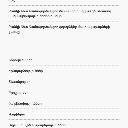
ՀՏՀ
Բանկի հետ համագործակցող մասնագիտացված գնահատող
կազմակերպությունների ցանկը
Բանկի հետ համագործակցող գործընկեր-մատակարարների
ցանկը
Նորություններ
Իրադարձություններ
Տեսանյութեր
Բրոշյուրներ
Հաշվետվություններ
Կարիերա
Թղթակցային հարաբերություններ