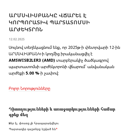
ԱՐՄՍՎԻՍԲԱՆԿԸ ՎՃԱՐԵԼ Է
ԿՈՐՊՈՐԱՏԻՎ ՊԱՐՏԱՏՈՄՍԻ
ԱՐԺԵԿՏՐՈՆ
12.02.2025
Սույնով տեղեկացնում ենք, որ 2025թ-ի փետրվարի 12-ին
ԱՐՄՍՎԻՍԲԱՆԿ-ի կողմից իրականացվել է
AMSWISB2LER3 (AMD)
տարբերակիչ ծածկագրով
պարտատոմսի արժեկտրոնի վճարում` անվանական
արժեքի
5.00 %
-ի չափով:
Բոլոր Նորությունները
Դիտողությունների և առաջարկությունների համար
գրեք մեզ
Ձեր էլ. փոստը չի հրապարակվելու
Պարտադիր դաշտերը նշված են
*