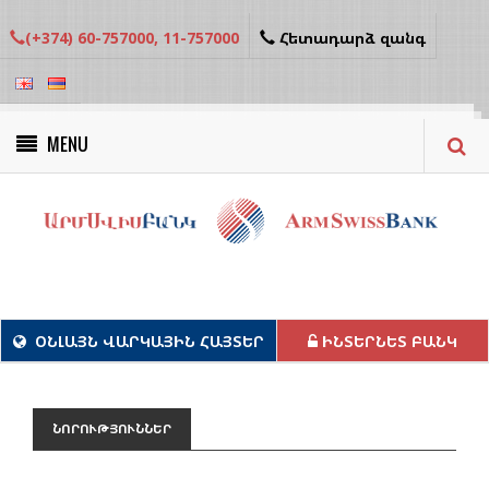
(+374) 60-757000, 11-757000
Հետադարձ զանգ
MENU
Կանաչ նախագծեր
ՕՆԼԱՅՆ ՎԱՐԿԱՅԻՆ ՀԱՅՏԵՐ
ԻՆՏԵՐՆԵՏ ԲԱՆԿ
ՆՈՐՈՒԹՅՈՒՆՆԵՐ