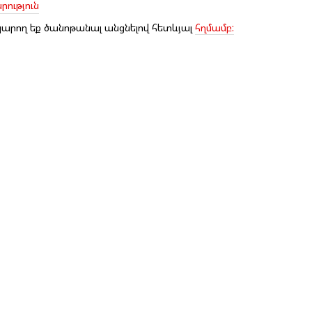
ություն
արող եք ծանոթանալ անցնելով հետևյալ
հղմամբ: