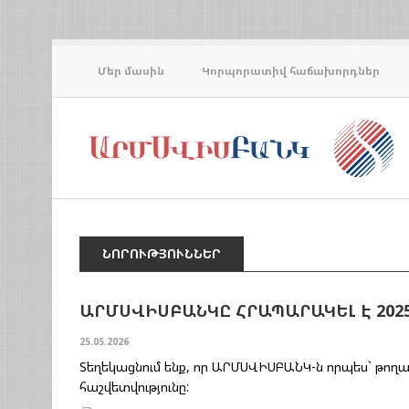
Մեր մասին
Կորպորատիվ հաճախորդներ
ՆՈՐՈՒԹՅՈՒՆՆԵՐ
ԱՐՄՍՎԻՍԲԱՆԿԸ ՀՐԱՊԱՐԱԿԵԼ Է 202
25.05.2026
Տեղեկացնում ենք, որ ԱՐՄՍՎԻՍԲԱՆԿ-ն որպես` թող
հաշվետվությունը: