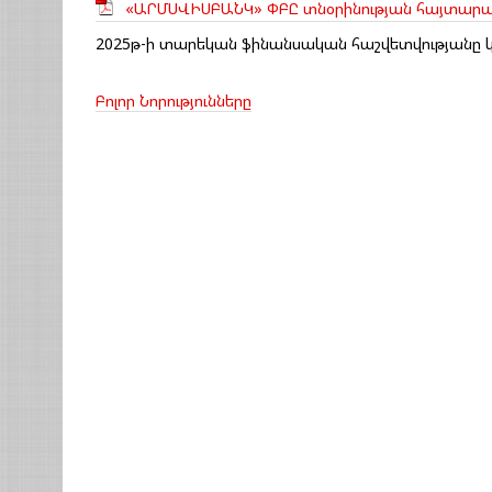
«ԱՐՄՍՎԻՍԲԱՆԿ» ՓԲԸ տնօրինության հայտարար
2025թ-ի տարեկան ֆինանսական հաշվետվությանը կ
Բոլոր Նորությունները