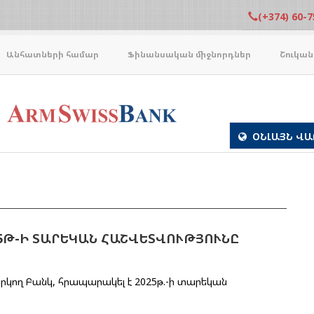
(+374) 60-7
Անհատների համար
Ֆինանսական միջնորդներ
Շուկան
ՕՆԼԱՅՆ ՎԱ
5Թ-Ի ՏԱՐԵԿԱՆ ՀԱՇՎԵՏՎՈՒԹՅՈՒՆԸ
արկող Բանկ, հրապարակել է 2025թ.-ի տարեկան