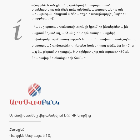
- Հայերեն և անգլերեն լեզուներով հրապարակված
տեղեկատվության միջև որևէ անհամապատասխանության
առկայության դեպքում անհրաժեշտ է առաջնորդվել հայերեն
տարբերակով:
- Բանկը պատասխանատվություն չի կրում իր ինտերնետային
կայքում հղված այլ անձանց ինտերնետային կայքերի
բովանդակության ստույգության և արժանահավատության,այնտեղ
տեղադրված գովազդների, ինչպես նաև երրորդ անձանց կողմից
այդ կայքերում տեղադրված տեղեկատվության օգտագործման
հնարավոր հետևանքների համար:
Արմսվիսբանկը վերահսկվում է ՀՀ ԿԲ կողմից
Հասցե:
Վազգեն Սարգսյան 10,