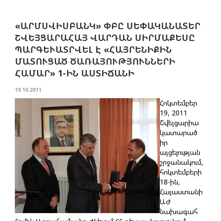
«ԱՐՄՍՎԻՍԲԱՆԿ» ՓԲԸ ՍԵՓԱԿԱՆԱՏԵՐ
ՇՎԵՅՑԱՐԱՀԱՅ ՎԱՐԴԱՆ ՍԻՐՄԱՔԵՍԸ
ՊԱՐԳԵՒԱՏՐՎԵԼ Է «ՀԱՅՐԵՆԻՔԻՆ
ՄԱՏՈՒՑԱԾ ԾԱՌԱՅՈՒԹՅՈՒՆՆԵՐԻ
ՀԱՄԱՐ» 1-ԻՆ ԱՍՏԻՃԱՆԻ
19.10.2011
Հոկտեմբեր
19, 2011
Շվեյցարիա
կատարած
իր
այցելության
շրջանակում,
հոկտեմբերի
18-ին,
Հայաստանի
ԱԺ
նախագահ