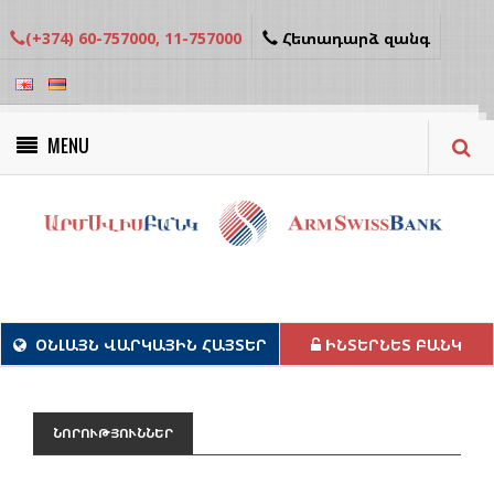
(+374) 60-757000, 11-757000
Հետադարձ զանգ
MENU
Կանաչ նախագծեր
ՕՆԼԱՅՆ ՎԱՐԿԱՅԻՆ ՀԱՅՏԵՐ
ԻՆՏԵՐՆԵՏ ԲԱՆԿ
ՆՈՐՈՒԹՅՈՒՆՆԵՐ