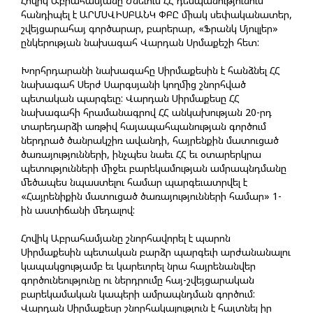
Հովիկ Աբրահամյանը Ժնեւում ՀՀ դեսպանությունում
հանդիպել է ԱՐՄՍՎԻՍԲԱՆԿ ՓԲԸ միակ սեփականատեր,
շվեյցարահայ գործարար, բարերար, «Ֆրանկ Մյուլլեր»
ընկերության նախագահ Վարդան Սրմաքեշի հետ:
Խորհրդարանի նախագահը Սիրմաքեսին է հանձնել ՀՀ
նախագահ Սերժ Սարգսյանի կողմից շնորհված
պետական պարգեւը: Վարդան Սիրմաքեսը ՀՀ
նախագահի հրամանագրով ՀՀ անկախության 20-րդ
տարեդարձի առթիվ հայապահպանության գործում
ներդրած ծանրակշիռ ավանդի, հայրենքին մատուցած
ծառայությունների, ինչպես նաեւ ՀՀ եւ օտարերկրա
պետությունների միջեւ բարեկամության ամրապնդմանը
մեծապես նպաստելու համար պարգեւատրվել է
«Հայրենիքին մատուցած ծառայությունների համար» 1-
ին աստիճանի մեդալով:
Հովիկ Աբրահամյանը շնորհավորել է պարոն
Սիրմաքեսին պետական բարձր պարգեւի արժանանալու
կապակցությամբ եւ կարեւորել նրա հայրենանվեր
գործունեությունը ու ներդրումը հայ-շվեյցարական
բարեկամական կապերի ամրապնդման գործում:
Վարդան Սիրմաքեսը շնորհակալություն է հայտնել իր