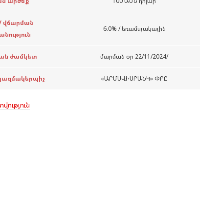
ն արժեք
100 ԱՄՆ դոլար
/ վճարման
6.0% / եռամսյակային
նություն
յան ժամկետ
մարման օր 22/11/2024/
կազմակերպիչ
«ԱՐՄՍՎԻՍԲԱՆԿ» ՓԲԸ
վություն