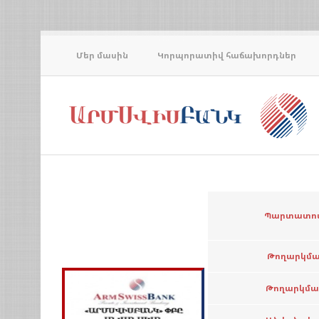
Մեր մասին
Կորպորատիվ հաճախորդներ
Պարտատոմ
Թողարկմա
Թողարկմա