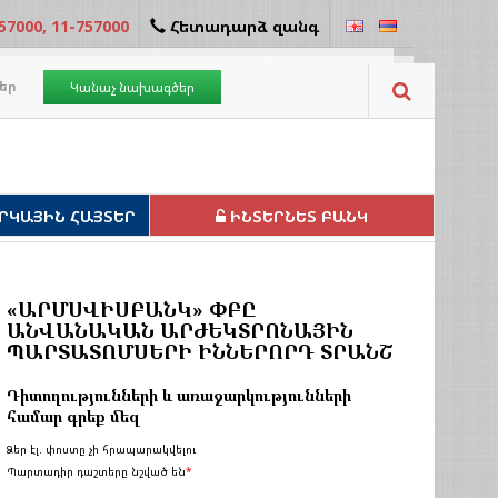
57000, 11-757000
Հետադարձ զանգ
եր
Կանաչ նախագծեր
ՐԿԱՅԻՆ ՀԱՅՏԵՐ
ԻՆՏԵՐՆԵՏ ԲԱՆԿ
«ԱՐՄՍՎԻՍԲԱՆԿ» ՓԲԸ
ԱՆՎԱՆԱԿԱՆ ԱՐԺԵԿՏՐՈՆԱՅԻՆ
ՊԱՐՏԱՏՈՄՍԵՐԻ ԻՆՆԵՐՈՐԴ ՏՐԱՆՇ
Դիտողությունների և առաջարկությունների
համար գրեք մեզ
Ձեր էլ. փոստը չի հրապարակվելու
Պարտադիր դաշտերը նշված են
*