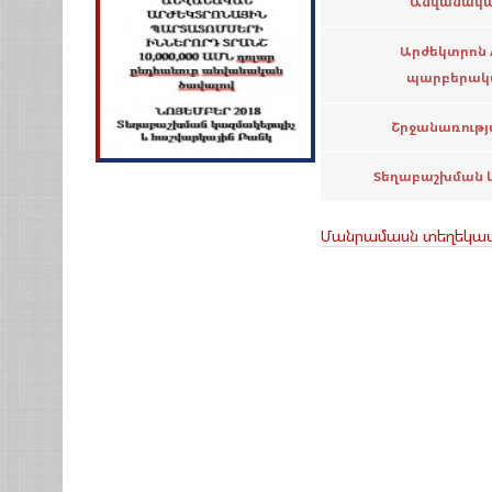
Անվանակա
Արժեկտրոն 
պարբերակա
Շրջանառութ
Տեղաբաշխման 
Մանրամասն տեղեկատ