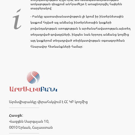
առկայության դեպքում անհրաժեշտ է առաջնորդվել հայերեն
տարբերակով:
- Բանկը պատասխանատվություն չի կրում իր ինտերնետային
կայքում հղված այլ անձանց ինտերնետային կայքերի
բովանդակության ստույգության և արժանահավատության,այնտեղ
տեղադրված գովազդների, ինչպես նաև երրորդ անձանց կողմից
այդ կայքերում տեղադրված տեղեկատվության օգտագործման
հնարավոր հետևանքների համար:
Արմսվիսբանկը վերահսկվում է ՀՀ ԿԲ կողմից
Հասցե:
Վազգեն Սարգսյան 10,
0010 Երևան, Հայաստան