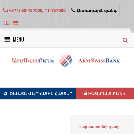
(+374) 60-757000, 11-757000
Հետադարձ զանգ
MENU
Կանաչ նախագծեր
ՕՆԼԱՅՆ ՎԱՐԿԱՅԻՆ ՀԱՅՏԵՐ
ԻՆՏԵՐՆԵՏ ԲԱՆԿ
Պարտատոմսի դասը