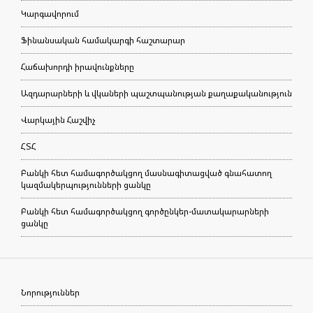
Կարգավորում
Ֆինանսական համակարգի հաշտարար
Հաճախորդի իրավունքները
Ազդարարների և վկաների պաշտպանության քաղաքականություն
Վարկային Հաշվիչ
ՀՏՀ
Բանկի հետ համագործակցող մասնագիտացված գնահատող
կազմակերպությունների ցանկը
Բանկի հետ համագործակցող գործընկեր-մատակարարների
ցանկը
Նորություններ