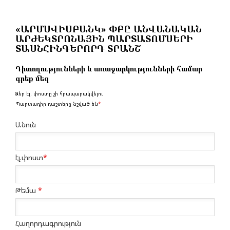
«ԱՐՄՍՎԻՍԲԱՆԿ» ՓԲԸ ԱՆՎԱՆԱԿԱՆ
ԱՐԺԵԿՏՐՈՆԱՅԻՆ ՊԱՐՏԱՏՈՄՍԵՐԻ
ՏԱՍՆՀԻՆԳԵՐՈՐԴ ՏՐԱՆՇ
Դիտողությունների և առաջարկությունների համար
գրեք մեզ
Ձեր էլ. փոստը չի հրապարակվելու
Պարտադիր դաշտերը նշված են
*
Անուն
էլ.փոստ
*
Թեմա
*
Հաղորդագրություն