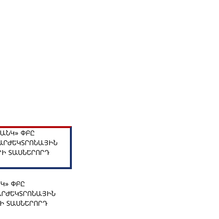
Կ» ՓԲԸ
ՐԺԵԿՏՐՈՆԱՅԻՆ
Ի ՏԱՍՆԵՐՈՐԴ