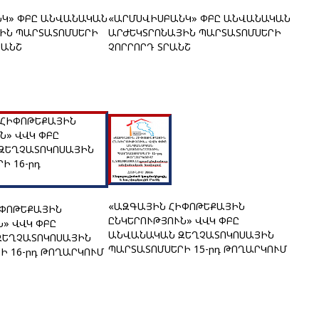
Կ» ՓԲԸ ԱՆՎԱՆԱԿԱՆ
«ԱՐՄՍՎԻՍԲԱՆԿ» ՓԲԸ ԱՆՎԱՆԱԿԱՆ
ԻՆ ՊԱՐՏԱՏՈՄՍԵՐԻ
ԱՐԺԵԿՏՐՈՆԱՅԻՆ ՊԱՐՏԱՏՈՄՍԵՐԻ
ՐԱՆՇ
ՉՈՐՐՈՐԴ ՏՐԱՆՇ
«ԱԶԳԱՅԻՆ ՀԻՓՈԹԵՔԱՅԻՆ
ԻՓՈԹԵՔԱՅԻՆ
ԸՆԿԵՐՈՒԹՅՈՒՆ» ՎՎԿ ՓԲԸ
Ն» ՎՎԿ ՓԲԸ
ԱՆՎԱՆԱԿԱՆ ԶԵՂՉԱՏՈԿՈՍԱՅԻՆ
ԶԵՂՉԱՏՈԿՈՍԱՅԻՆ
ՊԱՐՏԱՏՈՄՍԵՐԻ 15-րդ ԹՈՂԱՐԿՈՒՄ
Ի 16-րդ ԹՈՂԱՐԿՈՒՄ