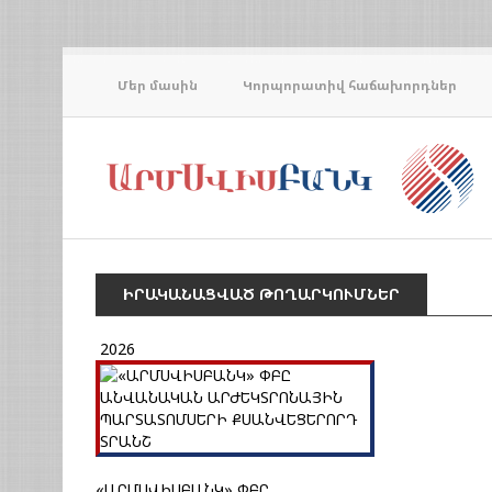
Մեր մասին
Կորպորատիվ հաճախորդներ
ԻՐԱԿԱՆԱՑՎԱԾ ԹՈՂԱՐԿՈՒՄՆԵՐ
2026
«ԱՐՄՍՎԻՍԲԱՆԿ» ՓԲԸ