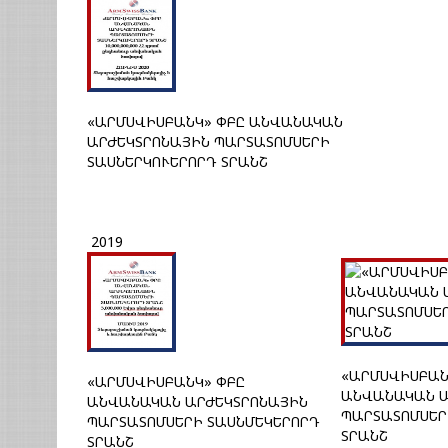
«ԱՐՄՍՎԻՍԲԱՆԿ» ՓԲԸ ԱՆՎԱՆԱԿԱՆ
ԱՐԺԵԿՏՐՈՆԱՅԻՆ ՊԱՐՏԱՏՈՄՍԵՐԻ
ՏԱՍՆԵՐԿՈՒԵՐՈՐԴ ՏՐԱՆՇ
2019
«ԱՐՄՍՎԻՍԲԱՆ
«ԱՐՄՍՎԻՍԲԱՆԿ» ՓԲԸ
ԱՆՎԱՆԱԿԱՆ Ա
ԱՆՎԱՆԱԿԱՆ ԱՐԺԵԿՏՐՈՆԱՅԻՆ
ՊԱՐՏԱՏՈՄՍԵՐ
ՊԱՐՏԱՏՈՄՍԵՐԻ ՏԱՍՆՄԵԿԵՐՈՐԴ
ՏՐԱՆՇ
ՏՐԱՆՇ