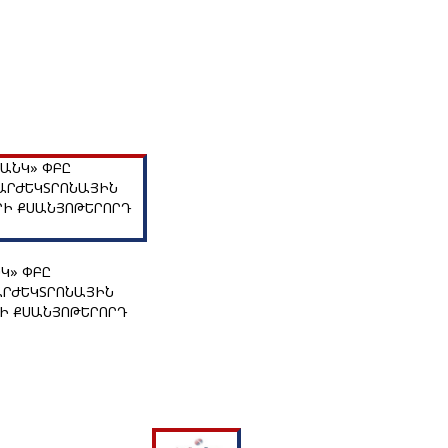
Կ» ՓԲԸ
ՐԺԵԿՏՐՈՆԱՅԻՆ
Ի ՔՍԱՆՅՈԹԵՐՈՐԴ