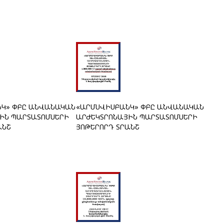
Կ» ՓԲԸ ԱՆՎԱՆԱԿԱՆ
«ԱՐՄՍՎԻՍԲԱՆԿ» ՓԲԸ ԱՆՎԱՆԱԿԱՆ
ԻՆ ՊԱՐՏԱՏՈՄՍԵՐԻ
ԱՐԺԵԿՏՐՈՆԱՅԻՆ ՊԱՐՏԱՏՈՄՍԵՐԻ
ԱՆՇ
ՅՈԹԵՐՈՐԴ ՏՐԱՆՇ