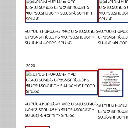
«ԱՐՄՍՎԻՍԲԱՆԿ» ՓԲԸ ԱՆՎԱՆԱԿԱՆ
«ԱՐՄՍՎԻՍԲԱՆ
ԱՐԺԵԿՏՐՈՆԱՅԻՆ ՊԱՐՏԱՏՈՄՍԵՐԻ
ԱՐԺԵԿՏՐՈՆԱՅ
ՏԱՍՆԻՆՆԵՐՈՐԴ ՏՐԱՆՇ
ՏԱՍՆՈՒԹԵՐՈՐ
2020
«ԱՐՄՍՎԻՍԲԱՆԿ» ՓԲԸ ԱՆՎԱՆԱԿԱՆ
«ԱՐՄՍՎԻՍԲԱՆ
ԱՐԺԵԿՏՐՈՆԱՅԻՆ ՊԱՐՏԱՏՈՄՍԵՐԻ
ԱՐԺԵԿՏՐՈՆԱՅ
ՏԱՍՆՀԻՆԳԵՐՈՐԴ ՏՐԱՆՇ
ՏԱՍՆՉՈՐՍԵՐՈ