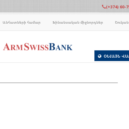
(+374) 60-7
Անհատների համար
Ֆինանսական միջնորդներ
Շուկան
ՕՆԼԱՅՆ ՎԱ