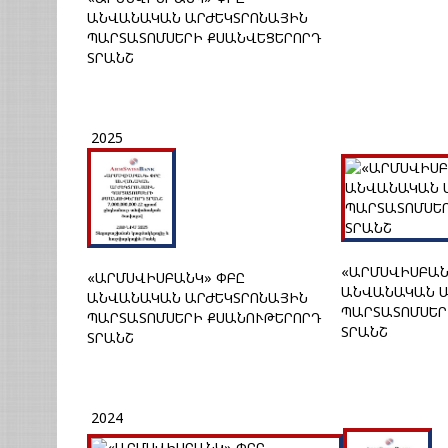
ԱՆՎԱՆԱԿԱՆ ԱՐԺԵԿՏՐՈՆԱՅԻՆ
ՊԱՐՏԱՏՈՄՍԵՐԻ ՔՍԱՆՎԵՑԵՐՈՐԴ
ՏՐԱՆՇ
2025
«ԱՐՄՍՎԻՍԲԱՆ
«ԱՐՄՍՎԻՍԲԱՆԿ» ՓԲԸ
ԱՆՎԱՆԱԿԱՆ Ա
ԱՆՎԱՆԱԿԱՆ ԱՐԺԵԿՏՐՈՆԱՅԻՆ
ՊԱՐՏԱՏՈՄՍԵՐ
ՊԱՐՏԱՏՈՄՍԵՐԻ ՔՍԱՆՈՒԹԵՐՈՐԴ
ՏՐԱՆՇ
ՏՐԱՆՇ
2024