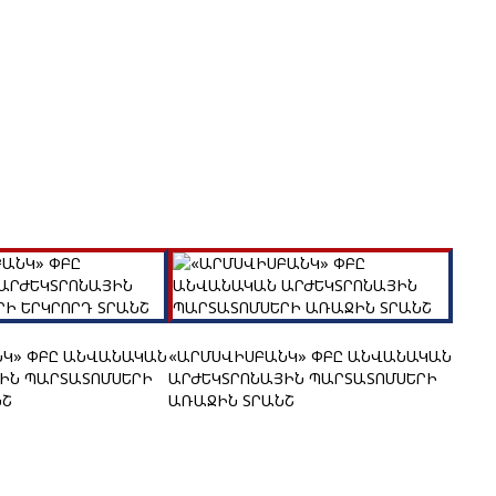
Կ» ՓԲԸ ԱՆՎԱՆԱԿԱՆ
«ԱՐՄՍՎԻՍԲԱՆԿ» ՓԲԸ ԱՆՎԱՆԱԿԱՆ
ԻՆ ՊԱՐՏԱՏՈՄՍԵՐԻ
ԱՐԺԵԿՏՐՈՆԱՅԻՆ ՊԱՐՏԱՏՈՄՍԵՐԻ
ՆՇ
ԱՌԱՋԻՆ ՏՐԱՆՇ