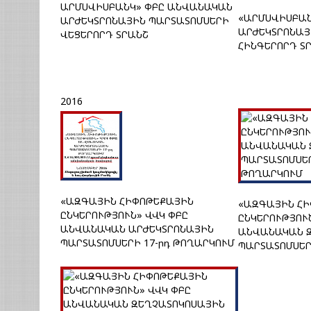
ԱՐՄՍՎԻՍԲԱՆԿ» ՓԲԸ ԱՆՎԱՆԱԿԱՆ
«ԱՐՄՍՎԻՍԲԱՆ
ԱՐԺԵԿՏՐՈՆԱՅԻՆ ՊԱՐՏԱՏՈՄՍԵՐԻ
ԱՐԺԵԿՏՐՈՆԱՅ
ՎԵՑԵՐՈՐԴ ՏՐԱՆՇ
ՀԻՆԳԵՐՈՐԴ Տ
2016
«ԱԶԳԱՅԻՆ ՀԻՓՈԹԵՔԱՅԻՆ
«ԱԶԳԱՅԻՆ Հ
ԸՆԿԵՐՈՒԹՅՈՒՆ» ՎՎԿ ՓԲԸ
ԸՆԿԵՐՈՒԹՅՈՒ
ԱՆՎԱՆԱԿԱՆ ԱՐԺԵԿՏՐՈՆԱՅԻՆ
ԱՆՎԱՆԱԿԱՆ 
ՊԱՐՏԱՏՈՄՍԵՐԻ 17-րդ ԹՈՂԱՐԿՈՒՄ
ՊԱՐՏԱՏՈՄՍԵՐ