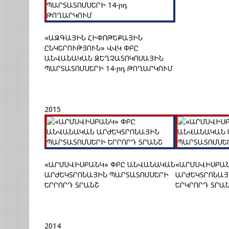
«ԱԶԳԱՅԻՆ ՀԻՓՈԹԵՔԱՅԻՆ
ԸՆԿԵՐՈՒԹՅՈՒՆ» ՎՎԿ ՓԲԸ
ԱՆՎԱՆԱԿԱՆ ԶԵՂՉԱՏՈԿՈՍԱՅԻՆ
ՊԱՐՏԱՏՈՄՍԵՐԻ 14-րդ ԹՈՂԱՐԿՈՒՄ
2015
«ԱՐՄՍՎԻՍԲԱՆԿ» ՓԲԸ ԱՆՎԱՆԱԿԱՆ
«ԱՐՄՍՎԻՍԲԱՆ
ԱՐԺԵԿՏՐՈՆԱՅԻՆ ՊԱՐՏԱՏՈՄՍԵՐԻ
ԱՐԺԵԿՏՐՈՆԱՅ
ԵՐՐՈՐԴ ՏՐԱՆՇ
ԵՐԿՐՈՐԴ ՏՐԱ
2014