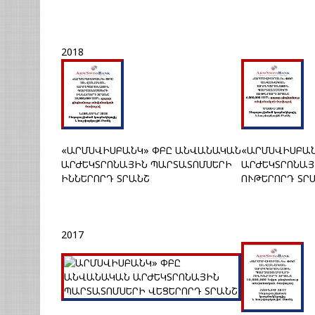
2018
«ԱՐՄՍՎԻՍԲԱՆԿ» ՓԲԸ ԱՆՎԱՆԱԿԱՆ
«ԱՐՄՍՎԻՍԲԱՆ
ԱՐԺԵԿՏՐՈՆԱՅԻՆ ՊԱՐՏԱՏՈՄՍԵՐԻ
ԱՐԺԵԿՏՐՈՆԱՅ
ԻՆՆԵՐՈՐԴ ՏՐԱՆՇ
ՈՒԹԵՐՈՐԴ ՏՐ
2017