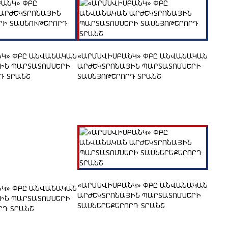
Կ» ՓԲԸ ԱՆՎԱՆԱԿԱՆ
«ԱՐՄՍՎԻՍԲԱՆԿ» ՓԲԸ ԱՆՎԱՆԱԿԱՆ
ԻՆ ՊԱՐՏԱՏՈՄՍԵՐԻ
ԱՐԺԵԿՏՐՈՆԱՅԻՆ ՊԱՐՏԱՏՈՄՍԵՐԻ
Դ ՏՐԱՆՇ
ՏԱՍՆՅՈԹԵՐՈՐԴ ՏՐԱՆՇ
«ԱՐՄՍՎԻՍԲԱՆԿ» ՓԲԸ ԱՆՎԱՆԱԿԱՆ
Կ» ՓԲԸ ԱՆՎԱՆԱԿԱՆ
ԱՐԺԵԿՏՐՈՆԱՅԻՆ ՊԱՐՏԱՏՈՄՍԵՐԻ
ԻՆ ՊԱՐՏԱՏՈՄՍԵՐԻ
ՏԱՍՆԵՐԵՔԵՐՈՐԴ ՏՐԱՆՇ
ՐԴ ՏՐԱՆՇ