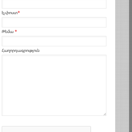
էլ.փոստ
*
Թեմա
*
Հաղորդագրություն